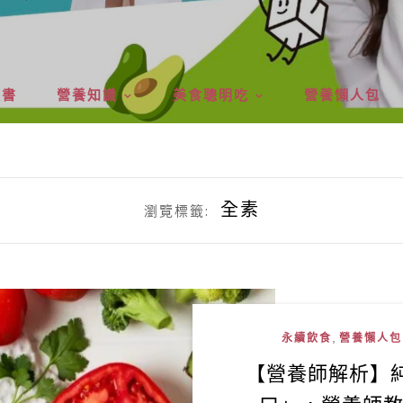
版書
營養知識
美食聰明吃
營養懶人包
全素
瀏覽標籤:
,
永續飲食
營養懶人包
【營養師解析】