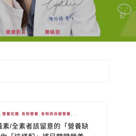
健康影片
聯絡我
,
,
,
, ...
營養知識
食物營養
食物與保健營養
純素/全素者該留意的「營養缺