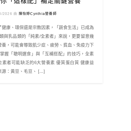
教你「這樣配」補足關鍵營養
3/2026 由
陳怡婷Cynthia營養師
了健康、環保還是宗教因素，「蔬食生活」已成為
蛋類與乳品類的「純素/全素者」來說，更要留意幾
營養，可能會導致肌少症、疲勞、貧血、免疫力下
你掌握「聰明選食」與「互補搭配」的技巧，全素
全素者可能缺乏的6大營養素 優質蛋白質 健康益
源：黃豆、毛豆、 […]