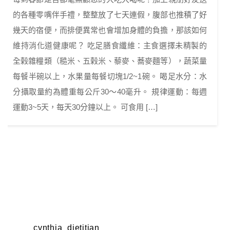
的各種零嘴伴手禮，整整放了七天連假，腹部也推積了好
幾天的宿便，而排便異常也會增加身體的負擔，那該如何
維持消化道健康呢？ 吃足膳食纖維：主食選擇未精製的
全榖雜糧類（糙米、五榖米、藜麥、蕎麥麵等），蔬菜量
每餐半碗以上，水果量每餐切塊1/2~1碗。 喝足水分：水
分攝取量約為體重每公斤30～40毫升。 規律運動：每週
運動3~5天，每天30分鐘以上。 可食用 […]
cynthia_dietitian