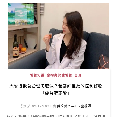
,
,
營養知識
食物與保健營養
首頁
大餐後飲食管理怎麼做？營養師推薦的控制好物
「康普酵素飲」
發佈於 02/19/2021 由
陳怡婷Cynthia營養師
每到春節是否都毫無顧忌的大吃大喝呢？加上親朋好友送