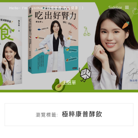
Sidebar
Hello~ I'm Cynthia！品嚐營養 吃出健康：）
主選單
極粹康普酵飲
瀏覽標籤: