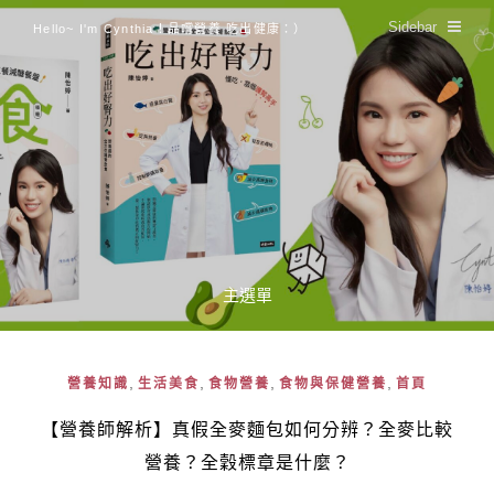
Sidebar
Hello~ I'm Cynthia！品嚐營養 吃出健康：）
主選單
,
,
,
,
營養知識
生活美食
食物營養
食物與保健營養
首頁
【營養師解析】真假全麥麵包如何分辨？全麥比較
營養？全穀標章是什麼？