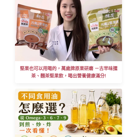
堅果也可以用喝的，萬歲牌原果研磨 －古早味擂
茶、麵茶堅果飲，喝出營養健康滿分!