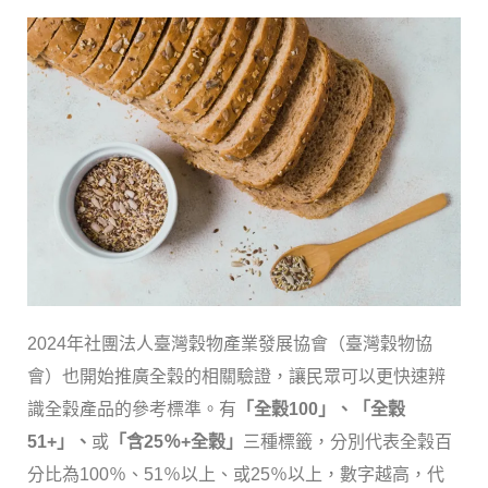
2024年社團法人臺灣穀物產業發展協會（臺灣穀物協
會）也開始推廣全穀的相關驗證，讓民眾可以更快速辨
識全穀產品的參考標準。有
「全穀100」、「全穀
51+」、
或
「含25％+全穀」
三種標籤，分別代表全穀百
分比為100％、51％以上、或25％以上，數字越高，代