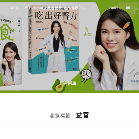
Sidebar
Hello~ I'm Cynthia！品嚐營養 吃出健康：）
主選單
益富
瀏覽標籤: