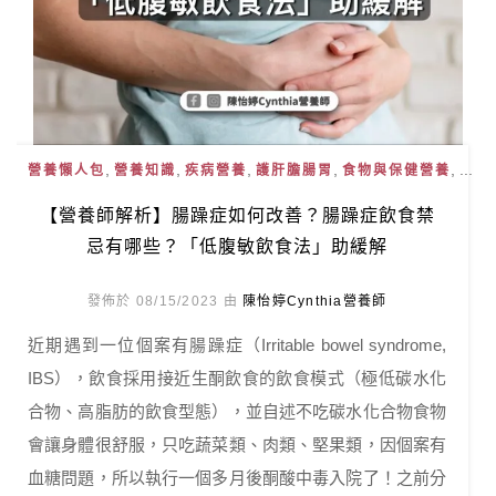
,
,
,
,
, ...
營養懶人包
營養知識
疾病營養
護肝膽腸胃
食物與保健營養
【營養師解析】腸躁症如何改善？腸躁症飲食禁
忌有哪些？「低腹敏飲食法」助緩解
發佈於 08/15/2023 由
陳怡婷Cynthia營養師
近期遇到一位個案有腸躁症（Irritable bowel syndrome,
IBS），飲食採用接近生酮飲食的飲食模式（極低碳水化
合物、高脂肪的飲食型態），並自述不吃碳水化合物食物
會讓身體很舒服，只吃蔬菜類、肉類、堅果類，因個案有
血糖問題，所以執行一個多月後酮酸中毒入院了！之前分