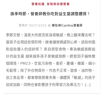
,
營養知識
食物與保健營養
換季時節，營養師教你吃對益生菌調整體質！
發佈於 03/27/2023 由
陳怡婷Cynthia營養師
季節交替，溫差大你是否就容易敏感，晚上翻來覆去呢？
當孩子出現這些情形時，總會讓爸媽感到心疼，該如何面
對這些擾人的症狀呢？ 來自原型食物，專為敏感族群設
計的益生菌 越來越多孩子是敏感族群，誘發因子遍佈整
個環境，PM2.5、空氣污染物、香菸、塵蟎、黴菌、細小
毛髮等；除了外在物質外，作息不正常、甜食、油炸物、
加工食品等，都會導致營養失衡，讓體質「敏感」的孩子
症狀加劇，同時也會影響孩子的學習力及專注力！ […]