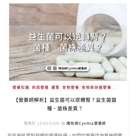
,
,
,
,
, ...
營養知識
疾病營養
護腎
食物營養
食物與保健營養
【營養師解析】益生菌可以逆轉腎？益生菌菌
種、菌株差異？
發佈於 12/01/2025 由
陳怡婷Cynthia營養師
近年來民眾對保健的意識抬頭，在門診營養諮詢曾被個案