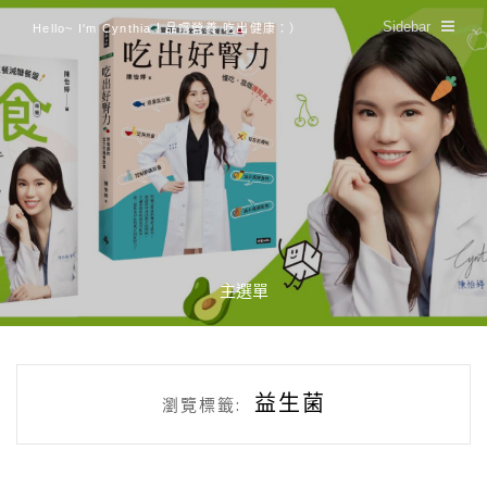
Sidebar
Hello~ I'm Cynthia！品嚐營養 吃出健康：）
主選單
益生菌
瀏覽標籤: