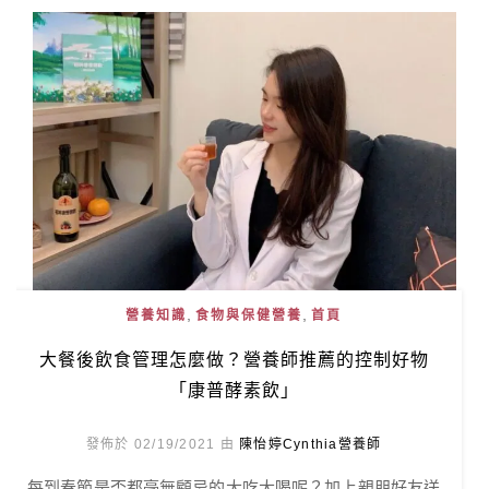
,
,
營養知識
食物與保健營養
首頁
大餐後飲食管理怎麼做？營養師推薦的控制好物
「康普酵素飲」
發佈於 02/19/2021 由
陳怡婷Cynthia營養師
每到春節是否都毫無顧忌的大吃大喝呢？加上親朋好友送