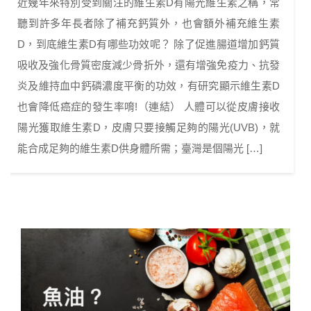
近幾年來特別受到關注的維生素D有陽光維生素之稱，常
聽到許多年長者除了補充鈣質外，也會額外補充維生素
D，到底維生素D有哪些功效呢？ 除了促進腸道增加鈣質
吸收及強化骨質密度減少骨折外，還有增強免疫力、抗發
炎及維持血中鈣磷濃度平衡的功效，有研究顯示維生素D
也會降低癌症的發生率唷!（連結） 人體可以從皮膚接收
陽光獲取維生素D，皮膚只要接觸足夠的陽光(UVB)，就
能合成足夠的維生素D供身體所需；臺灣是個陽光 […]