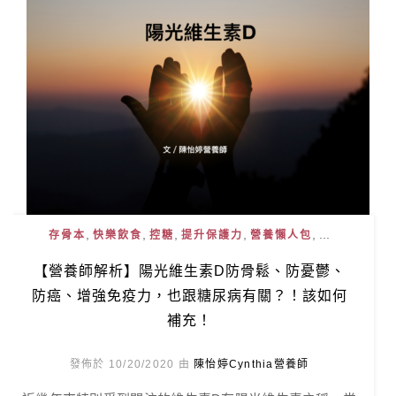
,
,
,
,
, ...
存骨本
快樂飲食
控糖
提升保護力
營養懶人包
【營養師解析】陽光維生素D防骨鬆、防憂鬱、
防癌、增強免疫力，也跟糖尿病有關？！該如何
補充！
發佈於 10/20/2020 由
陳怡婷Cynthia營養師