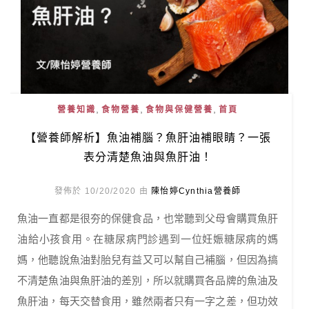
,
,
,
營養知識
食物營養
食物與保健營養
首頁
【營養師解析】魚油補腦？魚肝油補眼睛？一張
表分清楚魚油與魚肝油！
發佈於 10/20/2020 由
陳怡婷Cynthia營養師
魚油一直都是很夯的保健食品，也常聽到父母會購買魚肝
油給小孩食用。在糖尿病門診遇到一位妊娠糖尿病的媽
媽，他聽說魚油對胎兒有益又可以幫自己補腦，但因為搞
不清楚魚油與魚肝油的差別，所以就購買各品牌的魚油及
魚肝油，每天交替食用，雖然兩者只有一字之差，但功效