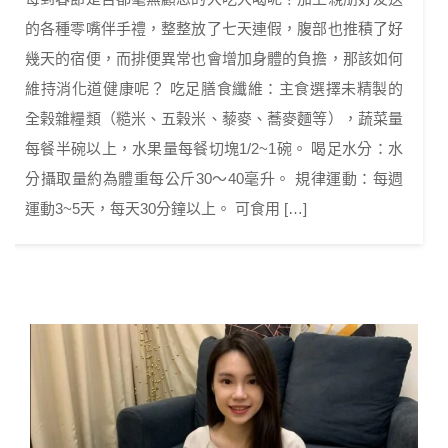
的各種零嘴伴手禮，整整放了七天連假，腹部也推積了好
幾天的宿便，而排便異常也會增加身體的負擔，那該如何
維持消化道健康呢？ 吃足膳食纖維：主食選擇未精製的
全榖雜糧類（糙米、五榖米、藜麥、蕎麥麵等），蔬菜量
每餐半碗以上，水果量每餐切塊1/2~1碗。 喝足水分：水
分攝取量約為體重每公斤30～40毫升。 規律運動：每週
運動3~5天，每天30分鐘以上。 可食用 […]