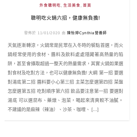
,
,
外食聰明吃
生活美食
首頁
聰明吃火鍋六招，健康無負擔!
發佈於 11/01/2020 由
陳怡婷Cynthia營養師
天氣逐漸轉涼，火鍋常是民眾在入冬時的餐點首選，而火
鍋經常使用的食材、醬料及飲料處處隱藏著高熱量的陷
阱，甚至會攝取超過一整天的熱量需求，其實火鍋如果選
對食材及吃對方法，也可以健康無負擔! 大綱 第一招 要選
對湯底第二招 醬料要小心第三招 主菜怎麼選第四招 菜盤
怎麼選第五招 吃對順序第六招 飲品要注意第一招 要選對
湯底 可以選昆布、藥燉、泡菜，喝起來清爽較不油膩。
不建議的是麻辣（辣油）、沙茶、咖哩、 […]