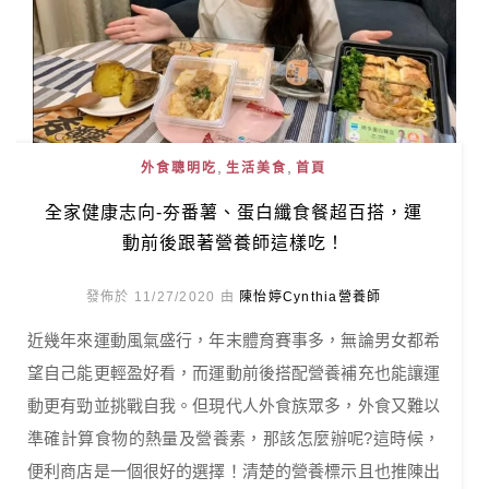
,
,
外食聰明吃
生活美食
首頁
全家健康志向-夯番薯、蛋白纖食餐超百搭，運
動前後跟著營養師這樣吃！
發佈於 11/27/2020 由
陳怡婷Cynthia營養師
近幾年來運動風氣盛行，年末體育賽事多，無論男女都希
望自己能更輕盈好看，而運動前後搭配營養補充也能讓運
動更有勁並挑戰自我。但現代人外食族眾多，外食又難以
準確計算食物的熱量及營養素，那該怎麼辦呢?這時候，
便利商店是一個很好的選擇！清楚的營養標示且也推陳出