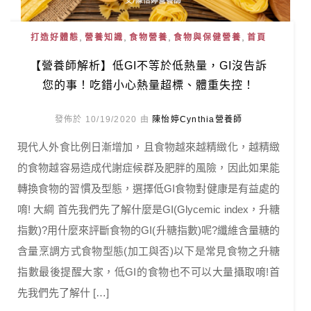
,
,
,
,
打造好體態
營養知識
食物營養
食物與保健營養
首頁
【營養師解析】低GI不等於低熱量，GI沒告訴
您的事！吃錯小心熱量超標、體重失控！
發佈於 10/19/2020 由
陳怡婷Cynthia營養師
現代人外食比例日漸增加，且食物越來越精緻化，越精緻
的食物越容易造成代謝症候群及肥胖的風險，因此如果能
轉換食物的習慣及型態，選擇低GI食物對健康是有益處的
唷! 大綱 首先我們先了解什麼是GI(Glycemic index，升糖
指數)?用什麼來評斷食物的GI(升糖指數)呢?纖維含量糖的
含量烹調方式食物型態(加工與否)以下是常見食物之升糖
指數最後提醒大家，低GI的食物也不可以大量攝取唷!首
先我們先了解什 […]