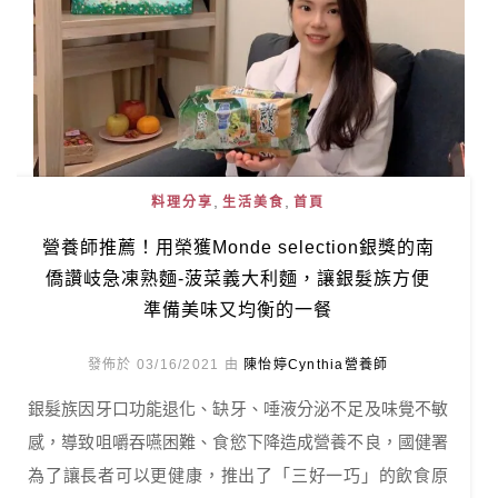
,
,
料理分享
生活美食
首頁
營養師推薦！用榮獲Monde selection銀獎的南
僑讚岐急凍熟麵-菠菜義大利麵，讓銀髮族方便
準備美味又均衡的一餐
發佈於 03/16/2021 由
陳怡婷Cynthia營養師
銀髮族因牙口功能退化、缺牙、唾液分泌不足及味覺不敏
感，導致咀嚼吞嚥困難、食慾下降造成營養不良，國健署
為了讓長者可以更健康，推出了「三好一巧」的飲食原