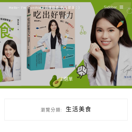
Sidebar
Hello~ I'm Cynthia！品嚐營養 吃出健康：）
主選單
生活美食
瀏覽分類: