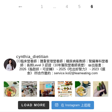
1
...
4
5
6
cynthia_dietitian
👩‍⚕️臨床營養師｜體重管理營養師｜糖尿病衛教師｜腎臟專科營養
師｜長照Level 3 認證（10年醫院營養師資歷）
📖出版書：
2026《脂肪肝，可逆轉》、2025《吃出好腎力》、2023《選
食》
💌合作邀約：service.kol2@learneating.com
LOAD MORE
在 Instagram 上追蹤