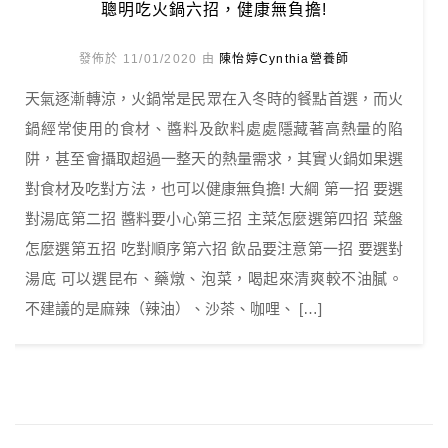
聰明吃火鍋六招，健康無負擔!
發佈於 11/01/2020 由
陳怡婷Cynthia營養師
天氣逐漸轉涼，火鍋常是民眾在入冬時的餐點首選，而火
鍋經常使用的食材、醬料及飲料處處隱藏著高熱量的陷
阱，甚至會攝取超過一整天的熱量需求，其實火鍋如果選
對食材及吃對方法，也可以健康無負擔! 大綱 第一招 要選
對湯底第二招 醬料要小心第三招 主菜怎麼選第四招 菜盤
怎麼選第五招 吃對順序第六招 飲品要注意第一招 要選對
湯底 可以選昆布、藥燉、泡菜，喝起來清爽較不油膩。
不建議的是麻辣（辣油）、沙茶、咖哩、 […]