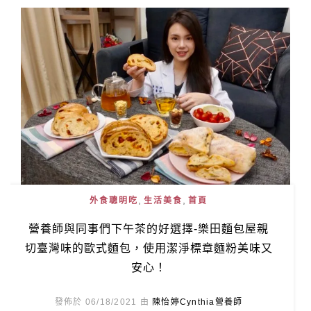
,
,
外食聰明吃
生活美食
首頁
營養師與同事們下午茶的好選擇-樂田麵包屋親
切臺灣味的歐式麵包，使用潔淨標章麵粉美味又
安心！
發佈於 06/18/2021 由
陳怡婷Cynthia營養師