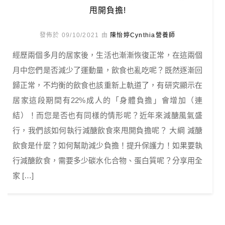
甩開負擔!
發佈於 09/10/2021 由
陳怡婷Cynthia營養師
經歷兩個多月的居家後，生活也漸漸恢復正常，在這兩個
月中您們是否減少了運動量，飲食也亂吃呢？既然逐漸回
歸正常，不均衡的飲食也該重新上軌道了，有研究顯示在
居家這段期間有22%成人的「身體負擔」會增加（連
結）！而您是否也有同樣的情形呢？近年來減醣風氣盛
行，我們該如何執行減醣飲食來甩開負擔呢？ 大綱 減醣
飲食是什麼？如何幫助減少負擔！提升保護力！如果要執
行減醣飲食，需要多少碳水化合物、蛋白質呢？分享用全
家 […]