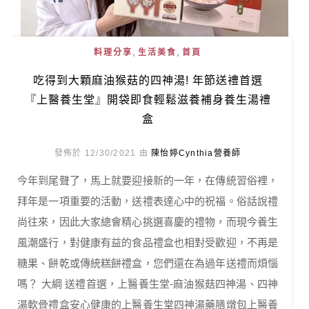
,
,
料理分享
生活美食
首頁
吃得到大顆麻油猴菇的四神湯! 年節送禮首選
『上醫養生堂』開袋即食輕鬆滋養補身養生湯禮
盒
發佈於 12/30/2021 由
陳怡婷Cynthia營養師
今年到尾聲了，馬上就要迎接新的一年，在傳統習俗裡，
拜年是一項重要的活動，送禮表達心中的祝福。俗話說禮
尚往來，因此大家總會精心挑選喜慶的禮物，而現今養生
風潮盛行，對健康有益的食品禮盒也相對受歡迎，不再是
糖果、餅乾或傳統糕餅禮盒，您們還在為過年送禮而煩惱
嗎？ 大綱 送禮首選，上醫養生堂-麻油猴菇四神湯、四神
湯軟骨禮盒安心健康的上醫養生堂四神湯藥膳燉包上醫養