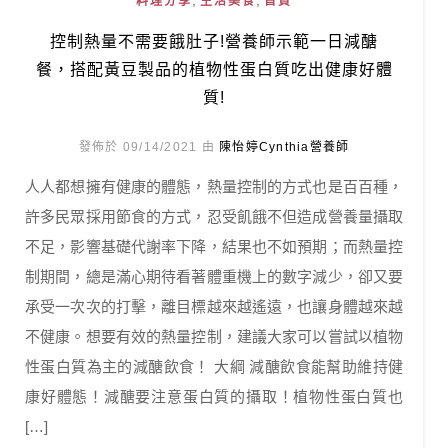
,
,
料理分享
生活美食
首頁
控制熱量不需要餓肚子!營養師示範一日減醣
餐，搭配黃豆製品的植物性蛋白質吃出健康好體
質!
發佈於 09/14/2021 由
陳怡婷Cynthia營養師
人人都想擁有健康的體態，熱量控制的方式也是百百種，
許多民眾採用節食的方式，忍受飢餓不但造成營養量攝取
不足，影響基礎代謝率下降，結果也不如預期；而熱量控
制期間，總是滿心期待看著體重機上的數字減少，卻又要
承受一次次的打擊，離目標越來越遙遠，也讓身體越來越
不健康。想要有效的熱量控制，建議大家可以嘗試以植物
性蛋白質為主的減醣飲食！ 大綱 減醣飲食能幫助維持健
康好體態！減醣要注意蛋白質的攝取！植物性蛋白質也
[…]