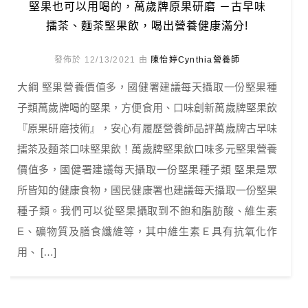
堅果也可以用喝的，萬歲牌原果研磨 －古早味
擂茶、麵茶堅果飲，喝出營養健康滿分!
發佈於 12/13/2021 由
陳怡婷Cynthia營養師
大綱 堅果營養價值多，國健署建議每天攝取一份堅果種
子類萬歲牌喝的堅果，方便食用、口味創新萬歲牌堅果飲
『原果研磨技術』，安心有履歷營養師品評萬歲牌古早味
擂茶及麵茶口味堅果飲！萬歲牌堅果飲口味多元堅果營養
價值多，國健署建議每天攝取一份堅果種子類 堅果是眾
所皆知的健康食物，國民健康署也建議每天攝取一份堅果
種子類。我們可以從堅果攝取到不飽和脂肪酸、維生素
E、礦物質及膳食纖維等，其中維生素Ｅ具有抗氧化作
用、 […]