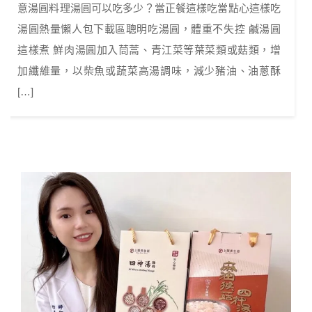
意湯圓料理湯圓可以吃多少？當正餐這樣吃當點心這樣吃
湯圓熱量懶人包下載區聰明吃湯圓，體重不失控 鹹湯圓
這樣煮 鮮肉湯圓加入茼蒿、青江菜等葉菜類或菇類，增
加纖維量，以柴魚或蔬菜高湯調味，減少豬油、油蔥酥
[…]