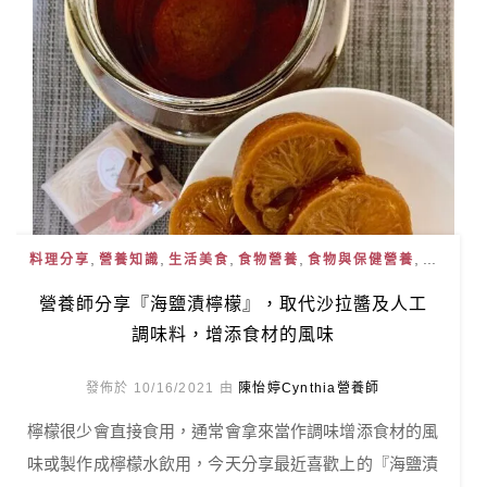
,
,
,
,
, ...
料理分享
營養知識
生活美食
食物營養
食物與保健營養
營養師分享『海鹽漬檸檬』，取代沙拉醬及人工
調味料，增添食材的風味
發佈於 10/16/2021 由
陳怡婷Cynthia營養師
檸檬很少會直接食用，通常會拿來當作調味增添食材的風
味或製作成檸檬水飲用，今天分享最近喜歡上的『海鹽漬