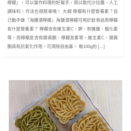
檸檬』，可以當作料理的好幫手，用以取代沙拉醬、人工
調味料，作法也很簡單唷！ 大綱 檸檬有什麼營養素？自
己動手做『海鹽漬檸檬』海鹽漬檸檬可用於飲食迷思檸檬
有什麼營養素？ 檸檬含有維生素C、鉀、有機酸、植化素
等，而檸檬皮含有類黃酮、檸檬苦素等。維生素C、類黃
酮具有抗氧化作用，可清除自由基。 每100g的 […]