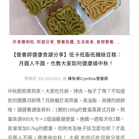
,
,
,
,
, ...
外食聰明吃
料理分享
營養知識
生活美食
食物營養
【營養師健康食譜分享】低卡低脂低糖綠豆糕：
月圓人不圓，也教大家如何健康過中秋！
發佈於 09/16/2021 由
陳怡婷Cynthia營養師
中秋節即將到來，大家吃月餅、烤肉、柚子了嗎？不知道
如何選購月餅嗎？月餅屬於高熱量、高油脂、高糖的糕餅
唷！國健署調查資料：1顆約185g的雙蛋黃廣式月餅，熱
量高達800大卡＝1個滷雞腿便當，連續一週每天吃1顆，
就會增加0.7kg的體重。而烤肉及柚子該怎麼吃呢？才能
月圓人不圓，健康過中秋！ 大綱 如何巧吃月餅分享低