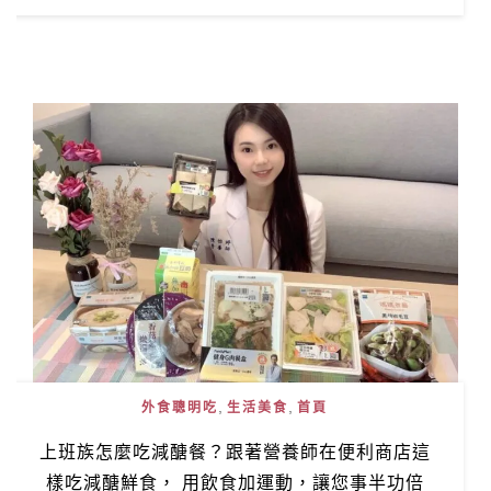
,
,
外食聰明吃
生活美食
首頁
上班族怎麼吃減醣餐？跟著營養師在便利商店這
樣吃減醣鮮食， 用飲食加運動，讓您事半功倍