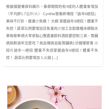
根據國健署資料顯示，春節期間約有4成的人體重會增加
（平均胖1.7公斤/人） Cynthia營養師傳授『過年6絕招』
美味不打折、健康少負擔！ 大綱 掌握過年6絕招！體重不
失控！蔬菜比例要增加豆魚蛋肉少加工全穀雜糧未精製水
果每餐拳頭大零食點心應適量飲料酒飲要控制三高、腎臟
病族群過年怎麼吃？高血糖高血脂腎臟病1分鐘懂營養 小
短片過年一絕招 體重不失控掌握過年6絕招！體重不失
控！ 蔬菜比例要增加 1.火鍋 […]