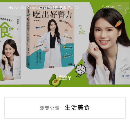
Sidebar
Hello~ I'm Cynthia！品嚐營養 吃出健康：）
主選單
生活美食
瀏覽分類: