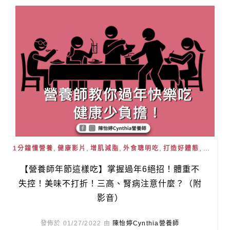
,
,
,
,
, ...
1分鐘懂營養
健康影片
增肌減脂
外食聰明吃
打造好體態
【營養師年節這樣吃】掌握過年6絕招！體重不
失控！美味不打折！三高、腎病注意什麼？（附
影音）
發佈於 01/27/2022 由
陳怡婷Cynthia營養師