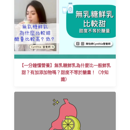
【一分鐘懂營養】無乳糖鮮乳為什麼比一般鮮乳
甜？有加添加物嗎？甜度不等於醣量！（冷知
識）