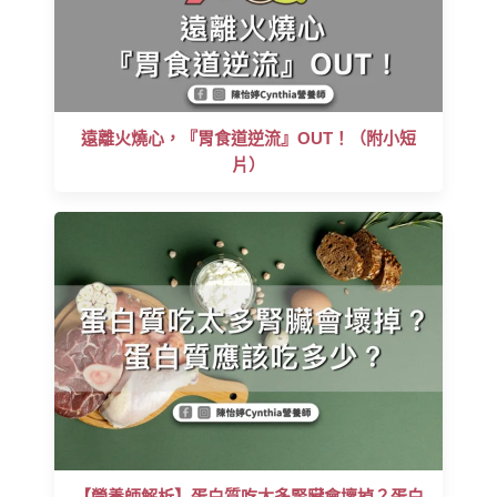
遠離火燒心，『胃食道逆流』OUT！（附小短
片）
【營養師解析】蛋白質吃太多腎臟會壞掉？蛋白