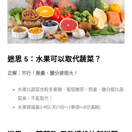
迷思 5：水果可以取代蔬菜？
正解：不行！熱量、醣分差很大！
水果比蔬菜含較多果糖、葡萄糖等，熱量、醣分都比蔬
菜高，不能取代！
水果建議量2-4份/天(1份≒1拳頭≒8分滿碗)