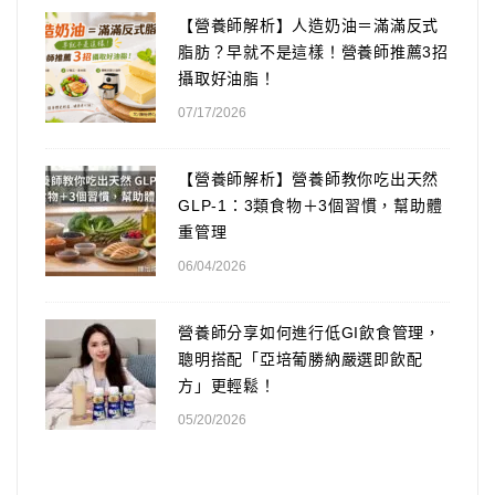
【營養師解析】人造奶油＝滿滿反式
脂肪？早就不是這樣！營養師推薦3招
攝取好油脂！
07/17/2026
【營養師解析】營養師教你吃出天然
GLP-1：3類食物＋3個習慣，幫助體
重管理
06/04/2026
營養師分享如何進行低GI飲食管理，
聰明搭配「亞培葡勝納嚴選即飲配
方」更輕鬆！
05/20/2026