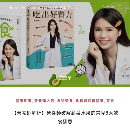
Sidebar
Hello~ I'm Cynthia！品嚐營養 吃出健康：）
主選單
,
,
,
,
營養知識
營養懶人包
食物營養
食物與保健營養
首頁
【營養師解析】營養師破解蔬菜水果的常見8大飲
食迷思