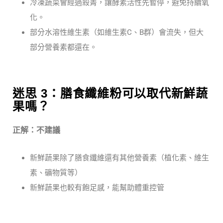
冷凍蔬菜會經過殺菁，讓酵素活性先暫停，避免持續氧
化。
部分水溶性維生素（如維生素C、B群）會流失，但大
部分營養素都還在。
迷思 3：膳食纖維粉可以取代新鮮蔬
果嗎？
正解：不建議
新鮮蔬果除了膳食纖維還有其他營養素（植化素、維生
素、礦物質等）
新鮮蔬果也較有飽足感，能幫助體重控管