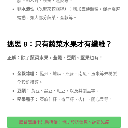
脂
。
如木耳、秋葵、燕麥等。
非水溶性（
吃起來較粗糙
）：
增加糞便體積，促進腸道
蠕動，如大部分蔬菜、全穀等。
迷思 8：只有蔬菜水果才有纖維？
正解：除了蔬菜水果，全榖、豆類、堅果也有！
全穀雜糧：
糙米、地瓜、燕麥、南瓜、玉米等未精製
全穀雜糧類。
豆類：
黃豆、黑豆、毛豆，以及其製品等。
堅果種子：
亞麻仁籽、奇亞籽、杏仁、開心果等。
膳食纖維不只助排便！也助於抗發炎、調節免疫