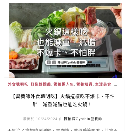
,
,
,
,
, ...
外食聰明吃
打造好體態
營養懶人包
營養知識
生活美食
【營養師外食聰明吃】火鍋這樣吃不爆卡、不怕
胖！減重減脂也能吃火鍋！
發佈於 10/24/2024 由
陳怡婷Cynthia營養師
天氣冷了會想吃涮涮鍋、羊肉爐、薑母鴨等驅寒，其實不