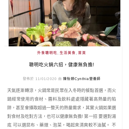
,
,
外食聰明吃
生活美食
首頁
聰明吃火鍋六招，健康無負擔!
發佈於 11/01/2020 由
陳怡婷Cynthia營養師
天氣逐漸轉涼，火鍋常是民眾在入冬時的餐點首選，而火
鍋經常使用的食材、醬料及飲料處處隱藏著高熱量的陷
阱，甚至會攝取超過一整天的熱量需求，其實火鍋如果選
對食材及吃對方法，也可以健康無負擔! 第一招 要選對湯
底 可以選昆布、藥燉、泡菜，喝起來清爽較不油膩。 不