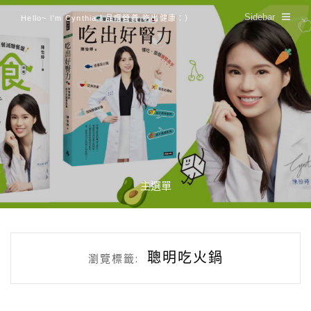
Sidebar
Hello~ I'm Cynthia！品嚐營養 吃出健康：）
主選單
聰明吃火鍋
瀏覽標籤: