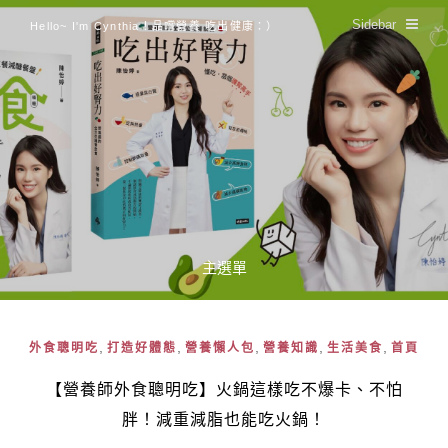
Sidebar
Hello~ I'm Cynthia！品嚐營養 吃出健康：）
主選單
,
,
,
,
,
外食聰明吃
打造好體態
營養懶人包
營養知識
生活美食
首頁
【營養師外食聰明吃】火鍋這樣吃不爆卡、不怕
胖！減重減脂也能吃火鍋！