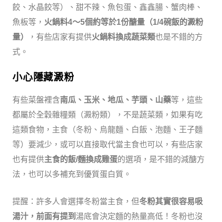
餃、水晶餃等）、甜不辣、魚包蛋、鑫鑫腸、蟹肉棒、
魚板等，
火鍋料4～5個約等於1份醣量（1/4碗飯的澱粉
量）
，有些店家有提供
火鍋料換成蔬菜類
也是不錯的方
式。
小心隱藏澱粉
有些菜盤裡含
南瓜、玉米、地瓜、芋頭、山藥
等，這些
都屬於全穀雜糧類（澱粉類），不是蔬菜類，如果有吃
這類食物，主食（冬粉、烏龍麵、白飯、泡麵、王子麵
等）要減少，或可以直接取代當主食也可以，有些店家
也有提供
主食的飯/麵換成雞蛋
的選項，是不錯的減醣方
法，也可以多補充到優質蛋白質。
提醒：許多人會選擇冬粉當主食，但
冬粉其實很容易吸
湯汁，前面有提到
湯底會決定麵的熱量高低！冬粉也沒