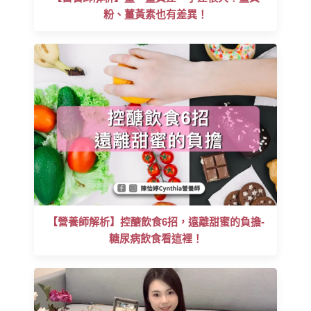
粉、薑黃素也有差異！
【營養師解析】控醣飲食6招，遠離甜蜜的負擔-
糖尿病飲食看這裡！