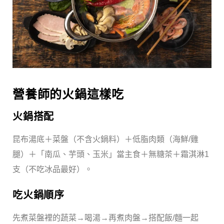
營養師的火鍋這樣吃
火鍋搭配
昆布湯底＋菜盤（不含火鍋料）＋低脂肉類（海鮮/雞
腿）＋「南瓜、芋頭、玉米」當主食＋無糖茶＋霜淇淋1
支（不吃冰品最好）。
吃火鍋順序
先煮菜盤裡的蔬菜→喝湯→再煮肉盤→搭配飯/麵一起