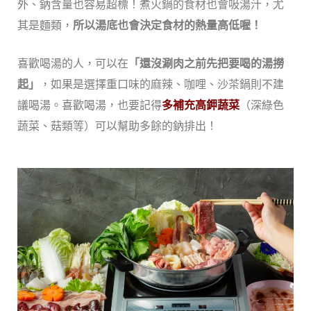
外、鈉含量也容易超標！煮火鍋的食材也會吸湯汁，尤
其是麵類，
所以湯底也會決定食材的熱量高低喔！
喜歡喝湯的人，可以在
「還沒涮肉之前先把要喝的湯撈
起」
，如果是選擇重口味的麻辣、咖哩、沙茶鍋則不建
議喝湯。喜歡喝湯，也要記得
多補充高鉀蔬菜
（深綠色
蔬菜、菇類等）可以幫助多餘的鈉排出！