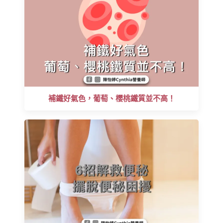
補鐵好氣色，葡萄、櫻桃鐵質並不高！