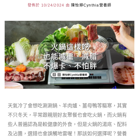
發佈於 10/24/2024 由
陳怡婷Cynthia營養師
天氣冷了會想吃涮涮鍋、羊肉爐、薑母鴨等驅寒，其實
不只冬天，平常跟親朋好友聚餐也會吃火鍋，而火鍋有
些人普遍認為是較健康的外食，但是火鍋的湯底、配料
及沾醬，選錯也會誤觸地雷喔！那該如何選擇呢？營養