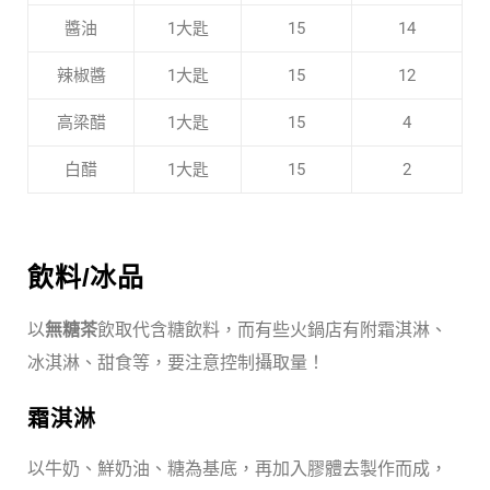
醬油
1大匙
15
14
辣椒醬
1大匙
15
12
高梁醋
1大匙
15
4
白醋
1大匙
15
2
飲料
/
冰品
以
無糖茶
飲取代含糖飲料，而有些火鍋店有附霜淇淋、
冰淇淋、甜食等，要注意控制攝取量！
霜淇淋
以牛奶、鮮奶油、糖為基底，再加入膠體去製作而成，