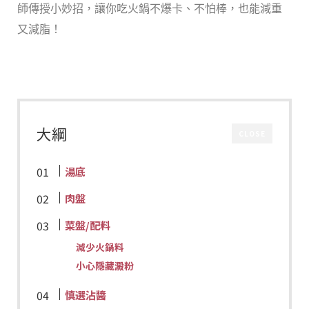
師傳授小妙招，讓你吃火鍋不爆卡、不怕棒，也能減重
又減脂！
大綱
CLOSE
湯底
肉盤
菜盤
配料
/
減少火鍋料
小心隱藏澱粉
慎選沾醬