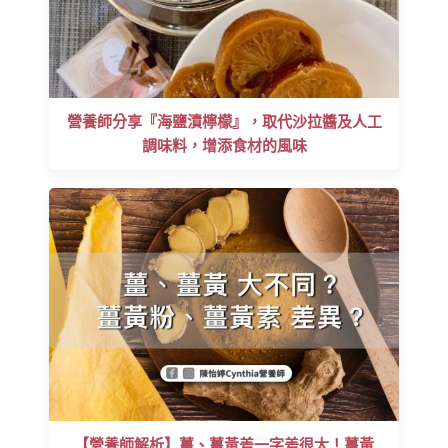
營養師分享『海鹽漬檸檬』，取代沙拉醬及人工
調味料，增添食材的風味
【營養師解析】薑、薑黃差一字差很大！薑黃