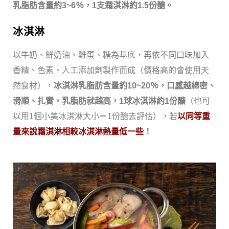
乳脂肪含量約
3~6
％，
1
支霜淇淋約
1.5
份醣。
冰淇淋
以牛奶、鮮奶油、雞蛋、糖為基底，再依不同口味加入
香精、色素、人工添加劑製作而成（價格高的會使用天
然食材），
冰淇淋乳脂肪含量約
10~20
％，口感越綿密、
滑順、扎實，乳脂肪就越高，
1
球冰淇淋約
1
份醣
（也可
以用
1
個小美冰淇淋大小＝
1
份醣去評估），若
以同等重
量來說
霜淇淋相較冰淇淋熱量低一些
！