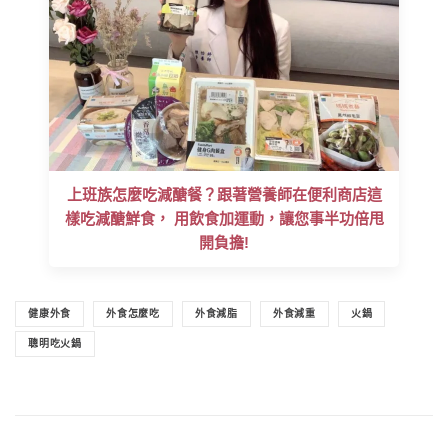
上班族怎麼吃減醣餐？跟著營養師在便利商店這
樣吃減醣鮮食， 用飲食加運動，讓您事半功倍甩
開負擔!
健康外食
外食怎麼吃
外食減脂
外食減重
火鍋
聰明吃火鍋