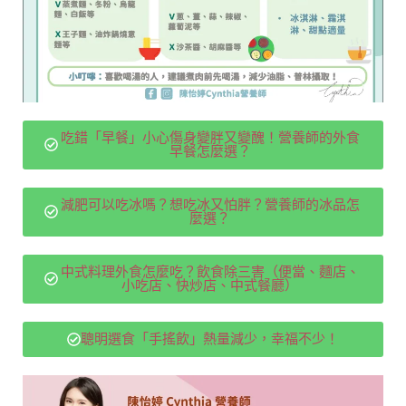
吃錯「早餐」小心傷身變胖又變醜！營養師的外食
早餐怎麼選？
減肥可以吃冰嗎？想吃冰又怕胖？營養師的冰品怎
麼選？
中式料理外食怎麼吃？飲食除三害（便當、麵店、
小吃店、快炒店、中式餐廳）
聰明選食「手搖飲」熱量減少，幸福不少！