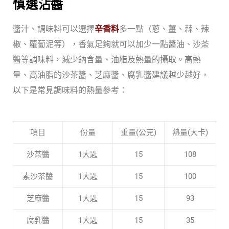
慎選沾醬
醬汁、調味料可以選擇
辛香料
多一點（蔥、薑、蒜、辣
椒、蘿蔔泥等），香氣足夠就可以加少一點醬油、沙茶
醬等調味料，減少鈉含量、油脂及熱量的攝取。高熱
量、高油脂的沙茶醬、芝麻醬、腐乳醬建議越少越好，
以下是常見調味料的熱量參考：
項目
份量
重量(公克)
熱量(大卡)
沙茶醬
1大匙
15
108
素沙茶醬
1大匙
15
100
芝麻醬
1大匙
15
93
腐乳醬
1大匙
15
35