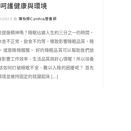
囊呵護健康與環境
8/2023 由
陳怡婷Cynthia營養師
法提振精神嗎？睡眠佔據人生約三分之一的時間，
作息不正常、飲食不均等，導致影響睡眠品質，睡
，或是睡睡醒醒。 好的睡眠品質可以幫助我們放
會影響工作效率、生活品質與好心情喔！所以培養
該如何打破睡眠不安、難以入睡的困擾呢？ 首先
境並維持固定的就寢起床 […]