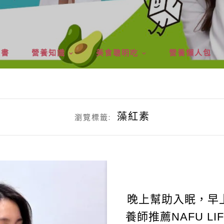
版書
營養知識
美食聰明吃
營養懶人包
藻紅素
瀏覽標籤:
晚上幫助入眠，早
養師推薦NAFU L