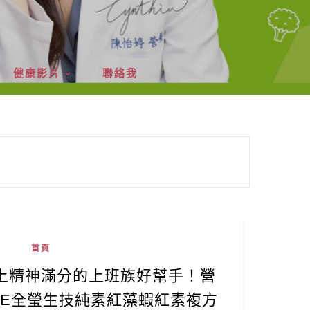
健康影片
聯絡我
首頁
上精神滿分的上班族好幫手！營
IFE全瑩生技純素紅藻蝦紅素複方