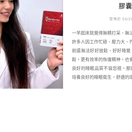
膠
發佈於 06/2
一早起床就覺得無精打采、無
許多人因工作忙碌、壓力大、
前還無法好好放鬆、好好睡覺
鬆，更有效率的恢復精神，也
良好的睡眠品質不容忽視，那
培養良好的睡眠衛生，舒適的環