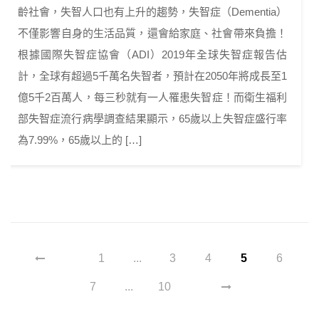
齡社會，失智人口也有上升的趨勢，失智症（Dementia）
不僅影響自身的生活品質，還會給家庭、社會帶來負擔！
根據國際失智症協會（ADI）2019年全球失智症報告估
計，全球有超過5千萬名失智者，預計在2050年將成長至1
億5千2百萬人，每三秒就有一人罹患失智症！而衛生福利
部失智症流行病學調查結果顯示，65歲以上失智症盛行率
為7.99%，65歲以上的 […]
1
...
3
4
5
6
7
...
10