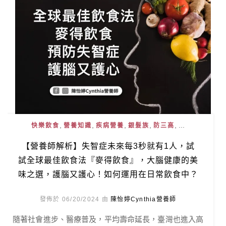
,
,
,
,
, ...
快樂飲食
營養知識
疾病營養
銀髮族
防三高
【營養師解析】失智症未來每3秒就有1人，試
試全球最佳飲食法『麥得飲食』，大腦健康的美
味之選，護腦又護心！如何運用在日常飲食中？
發佈於 06/20/2024 由
陳怡婷Cynthia營養師
隨著社會進步、醫療普及，平均壽命延長，臺灣也進入高