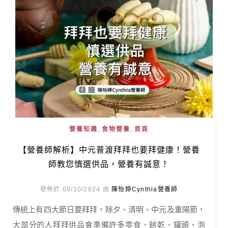
,
,
營養知識
食物營養
首頁
【營養師解析】中元普渡拜拜也要拜健康！營養
師教您慎選供品，營養有誠意！
發佈於 08/10/2024 由
陳怡婷Cynthia營養師
傳統上有四大節日要拜拜，除夕、清明、中元及重陽節，
大部分的人拜拜供品會準備許多零食、餅乾、罐頭、泡