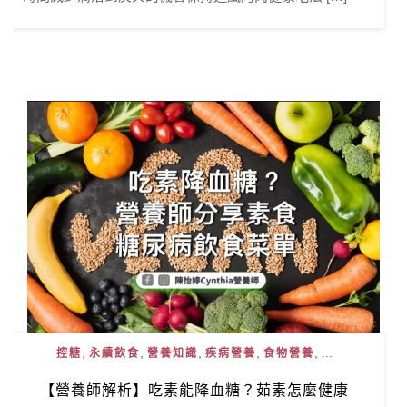
,
,
,
,
, ...
控糖
永續飲食
營養知識
疾病營養
食物營養
【營養師解析】吃素能降血糖？茹素怎麼健康