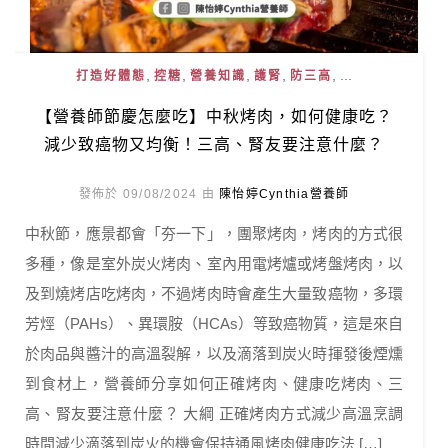
,
,
,
,
, ...
打造好體態
控糖
營養知識
護腎
防三高
【營養師節慶怎麼吃】中秋烤肉，如何健康吃？
減少致癌物又均衡！三高、腎友要注意什麼？
發佈於 09/08/2024 由
陳怡婷Cynthia營養師
中秋節，應景都會「夯一下」，團聚烤肉，烤肉的方式很
多種，像是室外炭火烤肉、室內用電烤爐或烤盤烤肉，以
及到燒烤店吃烤肉，不過烤肉時會產生大量致癌物，多環
芳烴（PAHs）、異環胺（HCAs）等致癌物質，這是來自
於肉品與醬汁的高溫裂解，以及滴落到炭火時揮發後煙燻
到食材上，營養師分享如何正確烤肉、健康吃烤肉、三
高、腎友要注意什麼？ 大綱 正確烤肉方式減少高溫烹調
時間減少滴落到炭火的機會保持通風烤肉健康吃法 […]