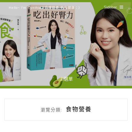
Sidebar
Hello~ I'm Cynthia！品嚐營養 吃出健康：）
主選單
食物營養
瀏覽分類: