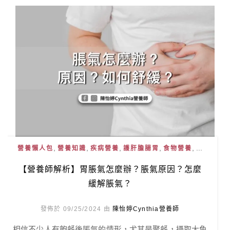
,
,
,
,
, ...
營養懶人包
營養知識
疾病營養
護肝膽腸胃
食物營養
【營養師解析】胃脹氣怎麼辦？脹氣原因？怎麼
緩解脹氣？
發佈於 09/25/2024 由
陳怡婷Cynthia營養師
相信不少人有飽餐後脹氣的情形，尤其是聚餐，攝取大魚