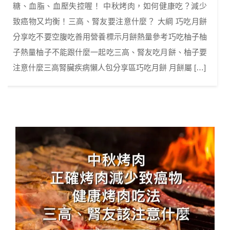
糖、血脂、血壓失控喔！ 中秋烤肉，如何健康吃？減少
致癌物又均衡！三高、腎友要注意什麼？ 大綱 巧吃月餅
分享吃不要空腹吃善用營養標示月餅熱量參考巧吃柚子柚
子熱量柚子不能跟什麼一起吃三高、腎友吃月餅、柚子要
注意什麼三高腎臟疾病懶人包分享區巧吃月餅 月餅屬 […]