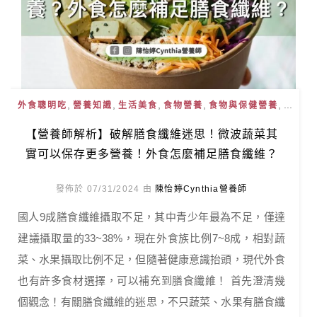
,
,
,
,
, ...
外食聰明吃
營養知識
生活美食
食物營養
食物與保健營養
【營養師解析】破解膳食纖維迷思！微波蔬菜其
實可以保存更多營養！外食怎麼補足膳食纖維？
發佈於 07/31/2024 由
陳怡婷Cynthia營養師
國人9成膳食纖維攝取不足，其中青少年最為不足，僅達
建議攝取量的33~38%，現在外食族比例7~8成，相對蔬
菜、水果攝取比例不足，但隨著健康意識抬頭，現代外食
也有許多食材選擇，可以補充到膳食纖維！ 首先澄清幾
個觀念！有關膳食纖維的迷思，不只蔬菜、水果有膳食纖