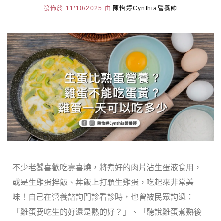
發佈於 11/10/2025 由
陳怡婷Cynthia營養師
不少老饕喜歡吃壽喜燒，將煮好的肉片沾生蛋液食用，
或是生雞蛋拌飯、丼飯上打顆生雞蛋，吃起來非常美
味！自己在營養諮詢門診看診時，也曾被民眾詢過：
「雞蛋要吃生的好還是熟的好？」、「聽說雞蛋煮熟後