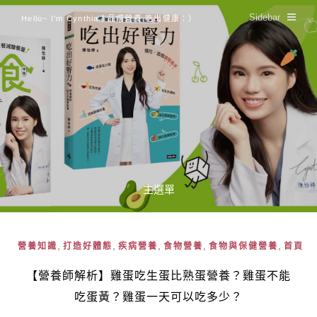
Sidebar
Hello~ I'm Cynthia！品嚐營養 吃出健康：）
主選單
,
,
,
,
,
營養知識
打造好體態
疾病營養
食物營養
食物與保健營養
首頁
【營養師解析】雞蛋吃生蛋比熟蛋營養？雞蛋不能
吃蛋黃？雞蛋一天可以吃多少？