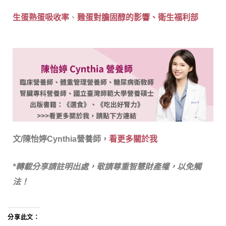
生蛋熟蛋吸收率
、
雞蛋對膽固醇的影響、
衛生福利部
文/陳怡婷Cynthia營養師，
看更多關於我
*轉載分享請註明出處，敬請尊重智慧財產權，以免觸
法！
分享此文：