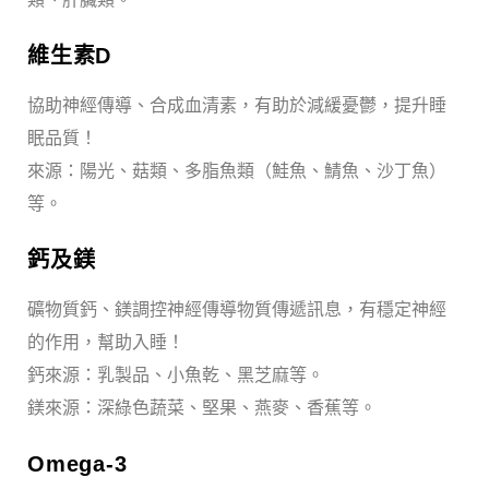
維生素D
協助神經傳導、合成血清素，有助於減緩憂鬱，提升睡
眠品質！
來源：陽光、菇類、多脂魚類（鮭魚、鯖魚、沙丁魚）
等。
鈣及鎂
礦物質鈣、鎂調控神經傳導物質傳遞訊息，有穩定神經
的作用，幫助入睡！
鈣來源：乳製品、小魚乾、黑芝麻等。
鎂來源：深綠色蔬菜、堅果、燕麥、香蕉等。
Omega-3