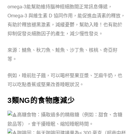
omega-3能幫助維持腦神經細胞間正常訊息傳遞，
Omega-3 與維生素 D 協同作用，能促進血清素的釋放，
有助於釋放褪黑激素，減緩憂鬱，幫助入睡！也有助於
抑制促發炎細胞因子的產生，減少慢性發炎。
來源：鯖魚、秋刀魚、鮭魚、沙丁魚、核桃、奇亞籽
等。
例如，睡前肚子餓，可以喝杯堅果豆漿、芝麻牛奶，也
可以吃點香蕉或堅果改善睡眠狀況。
3類
NG的食物應減少
高糖食物：攝取過多的精緻糖（例如：甜食、含糖
飲品等），會干擾睡眠、縮短睡眠時間。
咖啡因：每天咖啡因建議量為< 300 毫克（超商中杯