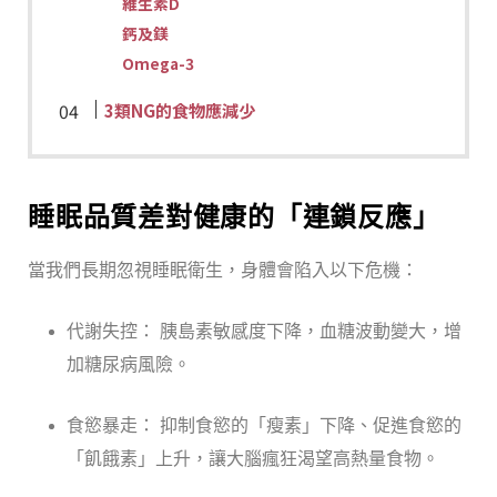
維生素D
鈣及鎂
Omega-3
3類
NG的食物應減少
睡眠品質差對健康的「連鎖反應」
當我們長期忽視睡眠衛生，身體會陷入以下危機：
代謝失控： 胰島素敏感度下降，血糖波動變大，增
加糖尿病風險。
食慾暴走： 抑制食慾的「瘦素」下降、促進食慾的
「飢餓素」上升，讓大腦瘋狂渴望高熱量食物。