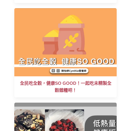
全民吃全穀，健康SO GOOD！一起吃未精製全
穀雜糧吧！