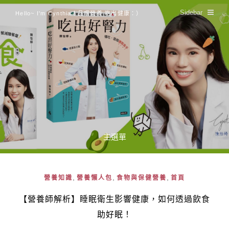
Sidebar
Hello~ I'm Cynthia！品嚐營養 吃出健康：）
主選單
,
,
,
營養知識
營養懶人包
食物與保健營養
首頁
【營養師解析】睡眠衛生影響健康，如何透過飲食
助好眠！