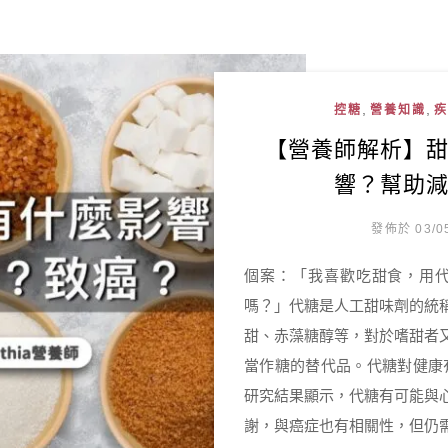
,
,
控糖
營養知識
疾
【營養師解析】
響？幫助
發佈於 03/0
個案：「我喜歡吃甜食，用
嗎？」代糖是人工甜味劑的統
甜、赤藻糖醇等，對於嗜甜者
當作糖的替代品。代糖對健康
研究結果顯示，代糖有可能與
謝，與癌症也有相關性，但仍需