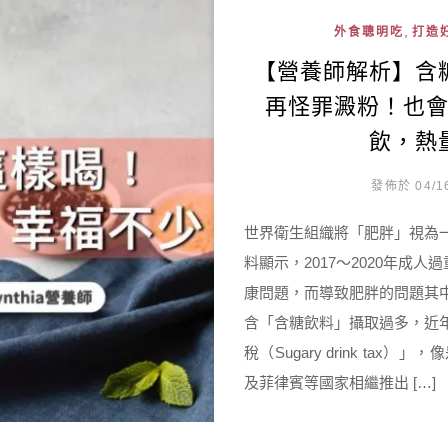
,
外食聰明吃
打造
【營養師解析】含
再怪罪澱粉！也
飲，熱
發佈於 04/1
世界衛生組織將「肥胖」視為
料顯示，2017～2020年成
康問題，而導致肥胖的問題其
含「含糖飲料」攝取過多，近
稅（Sugary drink t
及菲律賓等國家相繼推出 […]