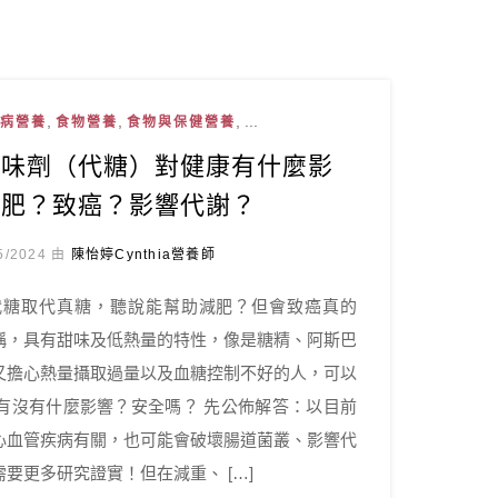
,
,
, ...
病營養
食物營養
食物與保健營養
甜味劑（代糖）對健康有什麼影
減肥？致癌？影響代謝？
5/2024 由
陳怡婷Cynthia營養師
代糖取代真糖，聽說能幫助減肥？但會致癌真的
稱，具有甜味及低熱量的特性，像是糖精、阿斯巴
又擔心熱量攝取過量以及血糖控制不好的人，可以
有沒有什麼影響？安全嗎？ 先公佈解答：以目前
心血管疾病有關，也可能會破壞腸道菌叢、影響代
要更多研究證實！但在減重、 […]