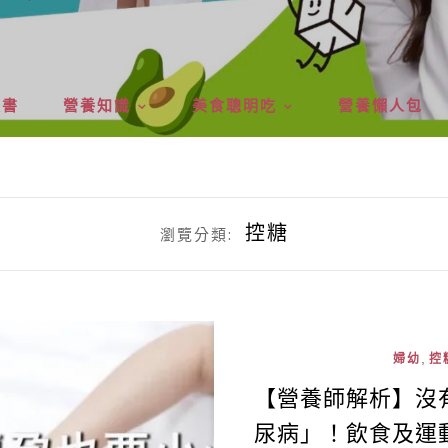
版書
營養知識
美食聰明吃
營養懶人包
控糖
瀏覽分類:
,
婦幼
控
【營養師解析】沒
尿病」！飲食及運