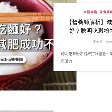
,
增肌減脂
外食聰
【營養師解析】
好？聰明吃澱粉
發佈於 05/0
聰明吃澱粉才能維持好體態、
與活力！