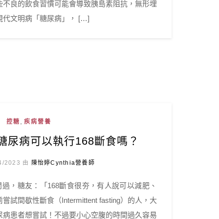
些不良的飲食習慣可能會導致胰島素阻抗，無形埋
代文明病「糖尿病」， […]
,
控糖
疾病營養
糖尿病可以執行168斷食嗎？
4/2023 由
陳怡婷Cynthia營養師
過，糖友：「168斷食很夯，有人說可以減肥、
性斷食（Intermittent fasting）的人，大
尿病患者想嘗試！不過要小心空腹的時間過久容易