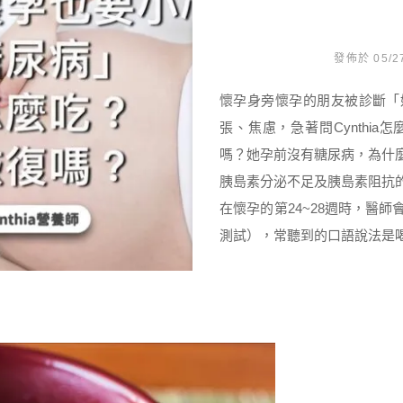
發佈於 05/2
懷孕身旁懷孕的朋友被診斷「
張、焦慮，急著問Cynthi
嗎？她孕前沒有糖尿病，為什
胰島素分泌不足及胰島素阻抗
在懷孕的第24~28週時，醫
測試），常聽到的口語說法是喝