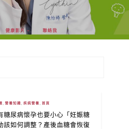
健康影片
聯絡我
,
,
,
糖
營養知識
疾病營養
首頁
有糖尿病懷孕也要小心「妊娠糖
動該如何調整？產後血糖會恢復