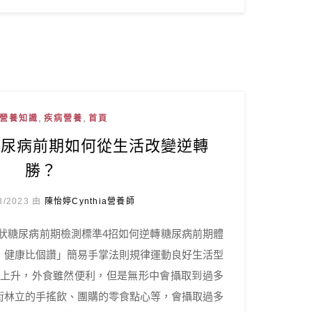
,
,
營養知識
疾病營養
首頁
糖尿病前期如何從生活改變逆轉
勝？
3/2023 由
陳怡婷Cynthia營養師
症狀糖尿病前期檢測標準4招如何逆轉糖尿病前期體
，健康比個讚」簡易手掌法則規律運動良好生活型
例上升，外食雖然便利，但是無形中會攝取到過多
街林立的手搖飲、團購的零食點心等，會攝取過多