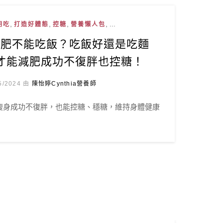
,
,
,
, ...
明吃
打造好體態
控糖
營養懶人包
減肥不能吃飯？吃飯好還是吃麵
才能減肥成功不復胖也控糖！
5/2024 由
陳怡婷Cynthia營養師
瘦身成功不復胖，也能控糖、穩糖，維持身體健康