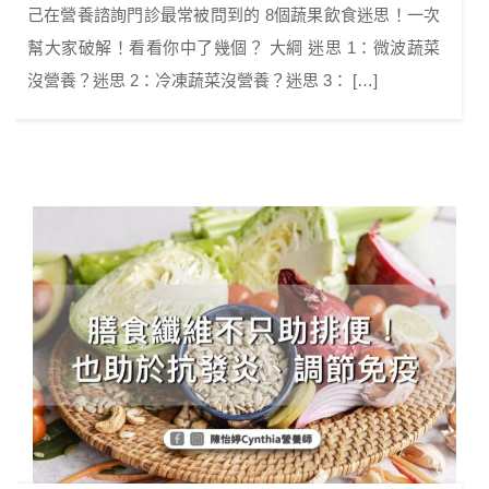
己在營養諮詢門診最常被問到的 8個蔬果飲食迷思！一次
幫大家破解！看看你中了幾個？ 大綱 迷思 1：微波蔬菜
沒營養？迷思 2：冷凍蔬菜沒營養？迷思 3： […]