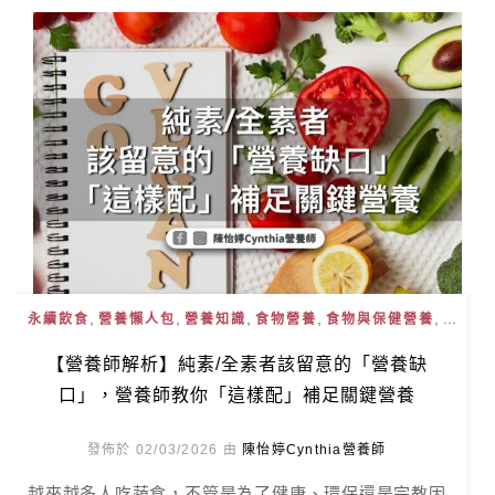
,
,
,
,
, ...
永續飲食
營養懶人包
營養知識
食物營養
食物與保健營養
【營養師解析】純素/全素者該留意的「營養缺
口」，營養師教你「這樣配」補足關鍵營養
發佈於 02/03/2026 由
陳怡婷Cynthia營養師
越來越多人吃蔬食，不管是為了健康、環保還是宗教因