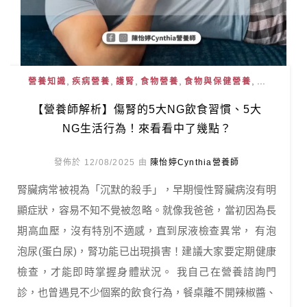
,
,
,
,
, ...
營養知識
疾病營養
護腎
食物營養
食物與保健營養
【營養師解析】傷腎的5大NG飲食習慣、5大
NG生活行為！來看看中了幾點？
發佈於 12/08/2025 由
陳怡婷Cynthia營養師
腎臟病常被視為「沉默的殺手」，早期慢性腎臟病沒有明
顯症狀，容易不知不覺被忽略。就像我爸爸，當初因為長
期高血壓，沒有特別不適感，直到尿液檢查異常， 有泡
泡尿(蛋白尿)，腎功能已出現損害！建議大家要定期健康
檢查，才能即時掌握身體狀況。 我自己在營養諮詢門
診，也曾遇見不少個案的飲食行為，餐桌離不開辣椒醬、