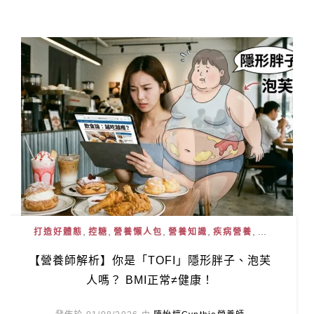
,
,
,
,
, ...
打造好體態
控糖
營養懶人包
營養知識
疾病營養
【營養師解析】你是「TOFI」隱形胖子、泡芙
人嗎？ BMI正常≠健康！