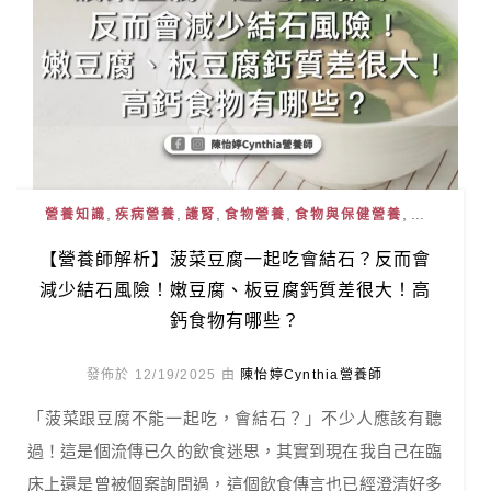
,
,
,
,
, ...
營養知識
疾病營養
護腎
食物營養
食物與保健營養
【營養師解析】菠菜豆腐一起吃會結石？反而會
減少結石風險！嫩豆腐、板豆腐鈣質差很大！高
鈣食物有哪些？
發佈於 12/19/2025 由
陳怡婷Cynthia營養師
「菠菜跟豆腐不能一起吃，會結石？」不少人應該有聽
過！這是個流傳已久的飲食迷思，其實到現在我自己在臨
床上還是曾被個案詢問過，這個飲食傳言也已經澄清好多