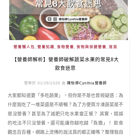
,
,
,
,
營養懶人包
營養知識
食物營養
食物與保健營養
首頁
【營養師解析】營養師破解蔬菜水果的常見8大
飲食迷思
發佈於 01/26/2026 由
陳怡婷Cynthia營養師
大家都知道要「多吃蔬果」，但你是不是也曾經疑惑：為
什麼我吃了一堆菜還是不順暢？為了方便買冷凍蔬菜是不
是沒營養？甚至為了減肥只吃水果當正餐？ 其實，錯誤
的吃法不只沒營養，還可能讓你越吃越「負擔」！ 飲食
觀念百百種，網路上流傳的說法真的都正確嗎？整理我自