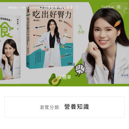
Sidebar
Hello~ I'm Cynthia！品嚐營養 吃出健康：）
主選單
營養知識
瀏覽分類: