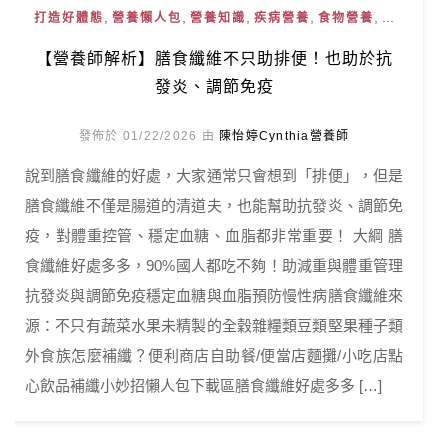
,
,
,
,
, ...
打造好體態
營養懶人包
營養知識
疾病營養
食物營養
【營養師解析】膳食纖維不只助排便！也助於抗
發炎、調節免疫
發佈於 01/22/2026 由
陳怡婷Cynthia營養師
說到膳食纖維的好處，大家通常只會想到「排便」，但是
膳食纖維不僅是腸道的清道夫，也能幫助抗發炎、調節免
疫，對體重控管、穩定血糖、血脂都非常重要！ 大綱 膳
食纖維好處多多，90%國人都吃不夠！助減重與體重管理
抗發炎與調節免疫穩定血糖與血脂預防慢性病膳食纖維來
源：不只有蔬菜水果未精製的全穀雜糧類豆類堅果種子類
外食族怎麼補纖？便利商店自助餐/便當店麵攤/小吃店點
心飲品補纖小妙招懶人包下載區膳食纖維好處多多 […]