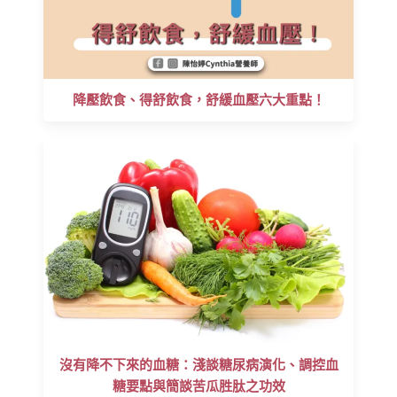
降壓飲食、得舒飲食，舒緩血壓六大重點！
沒有降不下來的血糖：淺談糖尿病演化、調控血
糖要點與簡談苦瓜胜肽之功效