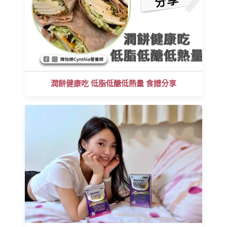
潤餅健康吃 低脂低醣低熱量 食譜分享