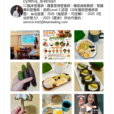
cynthia_dietitian
👩‍⚕️臨床營養師｜體重管理營養師｜糖尿病衛教師｜腎臟
專科營養師｜長照Level 3 認證（10年醫院營養師資
歷）
📖出版書：2026《脂肪肝，可逆轉》、2025《吃
出好腎力》、2023《選食》
💌合作邀約：
service.kol2@learneating.com