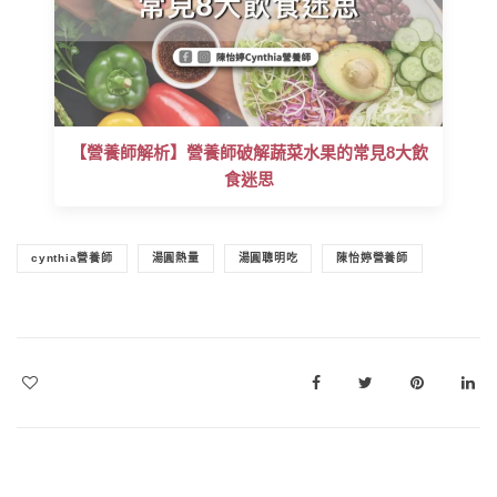
【營養師解析】營養師破解蔬菜水果的常見8大飲
食迷思
cynthia營養師
湯圓熱量
湯圓聰明吃
陳怡婷營養師