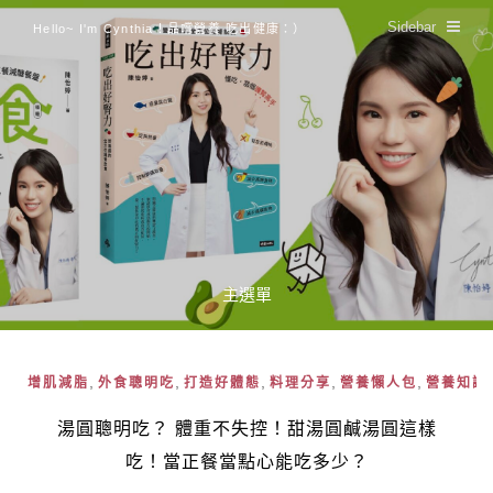
Sidebar
Hello~ I'm Cynthia！品嚐營養 吃出健康：）
主選單
,
,
,
,
,
增肌減脂
外食聰明吃
打造好體態
料理分享
營養懶人包
營養知識
湯圓聰明吃？ 體重不失控！甜湯圓鹹湯圓這樣
吃！當正餐當點心能吃多少？