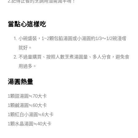
2.記得正餐的烹調用油需減半唷！
當點心這樣吃
小碗盛裝，1~2顆包餡湯圓或小湯圓約1/3～1/2碗淺嚐
就好。
不過量購買、按照人數烹煮湯圓量、多人分食，避免食
用過多。
湯圓熱量
1顆甜湯圓≒70大卡
1顆鹹湯圓≒60大卡
1顆紅白小湯圓≒6大卡
1顆水晶湯圓≒40大卡