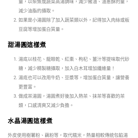
量，以柴魚或蔬菜高湯調味，減少豬油、油蔥酥的量，
減少油脂的攝取。
如果是小湯圓除了加入蔬菜類以外，記得加入肉絲或板
豆腐等增加蛋白質量。
甜湯圓這樣煮
湯底以桂花、龍眼乾、紅棗、枸杞、薑汁等提味取代砂
糖，減少精製糖攝取，加入白木耳增加纖維量！
湯底也可以改用牛奶、豆漿等，增加蛋白質量，讓營養
更豐富。
做成茶湯圓，湯圓煮好後加入熱茶、抹茶等喜歡的茶
類，口感清爽又減少負擔。
水晶湯圓這樣煮
外皮使用樹薯粉、藕粉等，取代糯米，熱量相較傳統包餡湯