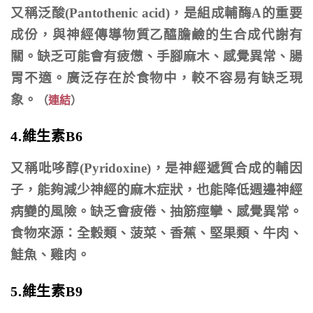
又稱泛酸(Pantothenic acid)，是組成輔酶A的重要
成份，與神經傳導物質乙醯膽鹼的生合成代謝有
關。缺乏可能會有疲憊、手腳麻木、感覺異常、腸
胃不適。廣泛存在於食物中，較不容易有缺乏現
象。
（
連結
）
4.維生素B6
又稱吡哆醇(Pyridoxine)，是神經遞質合成的輔因
子，能夠減少神經的麻木症狀，也能降低週邊神經
病變的風險。缺乏會疲倦、抽筋痙攣、感覺異常。
食物來源：全穀類、菠菜、香蕉、堅果類、牛肉、
鮭魚、雞肉。
5.維生素B9