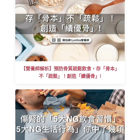
【營養師解析】預防骨質疏鬆飲食，存「骨本」
不「疏鬆」！創造「績優骨」!