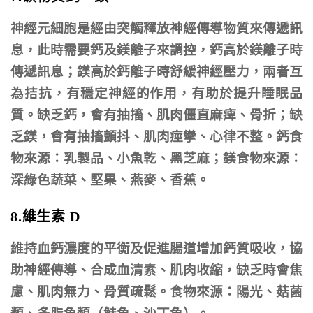
神經元細胞是經由突觸釋放神經傳導物質來傳遞訊
息，此時需要鈣及鎂離子來調控，鈣高於鎂離子時
傳遞訊息；鎂高於鈣離子時舒緩神經壓力，兩者互
為拮抗，有穩定神經的作用，有助於提升睡眠品
質。缺乏鈣，會有抽搐、肌肉僵直麻痺、骨折；缺
乏鎂，會有抽搐顫抖、肌肉痙攣、心律不整。鈣食
物來源：乳製品、小魚乾、黑芝麻；鎂食物來源：
深綠色蔬菜、堅果、燕麥、香蕉。
8.維生素 D
維持血鈣濃度的平衡及促進腸道增加鈣質吸收，協
助神經傳導、合成血清素、肌肉收縮，缺乏時會焦
慮、肌肉無力、骨質疏鬆。食物來源：陽光、菇菌