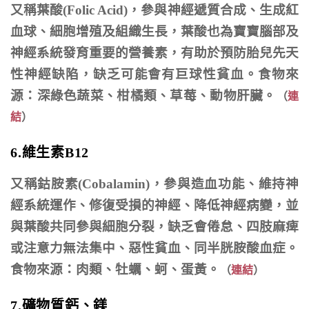
又稱葉酸(Folic Acid)，參與神經遞質合成、生成紅
血球、細胞增殖及組織生長，葉酸也為寶寶腦部及
神經系統發育重要的營養素，有助於預防胎兒先天
性神經缺陷，缺乏可能會有巨球性貧血。食物來
源：深綠色蔬菜、柑橘類、草莓、動物肝臟。
（
連
結
）
6.維生素B12
又稱鈷胺素(Cobalamin)，參與造血功能、維持神
經系統運作、修復受損的神經、降低神經病變，並
與葉酸共同參與細胞分裂，缺乏會倦怠、四肢麻痺
或注意力無法集中、惡性貧血、同半胱胺酸血症。
食物來源：肉類、牡蠣、蚵、蛋黃。
（
連結
）
7.礦物質鈣、鎂