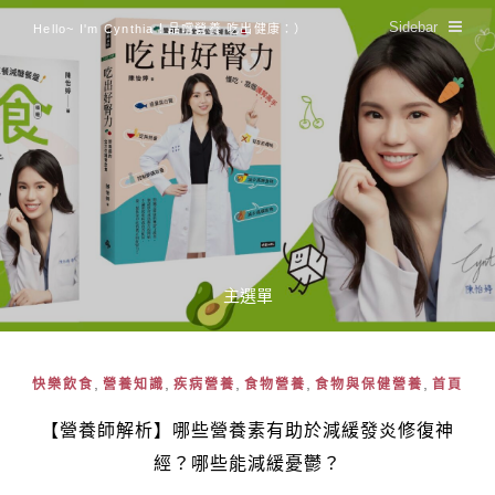
Sidebar
Hello~ I'm Cynthia！品嚐營養 吃出健康：）
主選單
,
,
,
,
,
快樂飲食
營養知識
疾病營養
食物營養
食物與保健營養
首頁
【營養師解析】哪些營養素有助於減緩發炎修復神
經？哪些能減緩憂鬱？