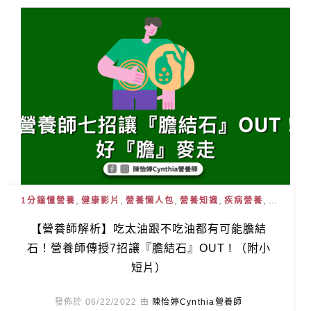
,
,
,
,
, ...
1分鐘懂營養
健康影片
營養懶人包
營養知識
疾病營養
【營養師解析】吃太油跟不吃油都有可能膽結
石！營養師傳授7招讓『膽結石』OUT ! （附小
短片）
發佈於 06/22/2022 由
陳怡婷Cynthia營養師