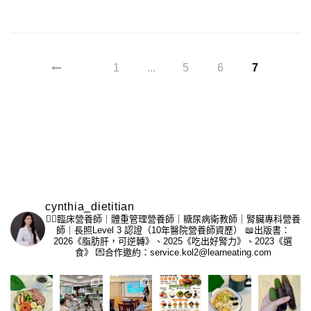
1
...
5
6
7
cynthia_dietitian
👩‍⚕️臨床營養師｜體重管理營養師｜糖尿病衛教師｜腎臟專科營養
師｜長照Level 3 認證（10年醫院營養師資歷）
📖出版書：
2026《脂肪肝，可逆轉》、2025《吃出好腎力》、2023《選
食》
💌合作邀約：service.kol2@learneating.com