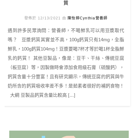
質
發佈於 12/13/2021 由
陳怡婷Cynthia營養師
遇到許多民眾詢問：營養師，不喝鮮乳可以用豆漿取代
嗎？ 豆漿鈣質其實並不高，100g鈣質只有14mg，全脂
鮮乳，100g鈣質104mg！豆漿要喝7杯才等於喝1杯全脂鮮
乳的鈣質！ 其他豆製品，像是：豆干、干絲、傳統豆腐
（板豆腐）等，因製做時會添加食用級石膏（硫酸鈣），
鈣質含量十分豐富！且有研究顯示，傳統豆腐的鈣質與牛
奶所含的鈣質吸收率差不多！是茹素者很好的補鈣食物！
大綱 豆製品鈣質含量比較高 […]