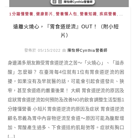
,
,
,
,
, ...
1分鐘懂營養
健康影片
營養懶人包
營養知識
疾病營養
遠離火燒心，『胃食道逆流』OUT！（附小短
片）
發佈於 05/15/2022 由
陳怡婷Cynthia營養師
身邊滿多朋友飽受胃食道逆流之苦～「火燒心」、「溢赤
酸」怎麼瓣？ 在臺灣每4位就有1位有胃食道逆流的困
擾，如果沒有及早就醫的話，可能會引起食道發炎、狹
窄，甚至食道癌的嚴重後果！ 大綱 胃食道逆流的原因及
症狀胃食道逆流如何預防及改善NG的飲食調整生活型態1
分鐘懂營養 小短片胃食道逆流的原因及症狀 胃食道逆流
顧名思義為胃中內容物逆流至食道～原因可能為腹壓增
加、胃酸產生過多、下食道括約肌鬆弛等。症狀有胸口
[…]