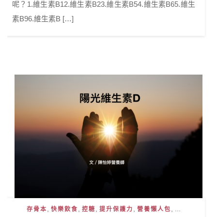
呢？1.維生素B12.維生素B23.維生素B54.維生素B65.維生
素B96.維生素B […]
,
,
,
,
, ...
存骨本
快樂飲食
控糖
提升保護力
營養懶人包