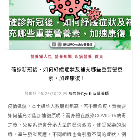
,
,
,
營養懶人包
營養知識
疾病營養
首頁
確診新冠後，如何紓緩症狀及補充哪些重要營養
素，加速康復！
發佈於 05/23/2022 由
陳怡婷Cynthia營養師
疫情延燒，本土確診人數屢創新高，若不幸染疫，營養要
如何補充才能加速復原呢？而身體在感染COVID-19病毒
之後，免疫系統會分泌大量的發炎激素，使受感染的組
織，產生發炎反應，不同組織也會引發不同的症狀，例