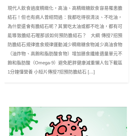
現代人飲食過度精緻化，高油、高精緻糖飲食容易罹患膽
結石！但也有病人曾經問過：我都吃得很清淡、不吃油，
為什麼還會有膽結石呢？其實吃太油或都不吃油，都有可
能導致膽結石喔那該如何預防膽結石？ 大綱 傳授7招預
防膽結石規律進食規律運動減少精緻糖食物減少高油食物
（油炸物、高飽和脂肪酸食物）增加膳食纖維適量單元不
飽和脂肪酸（Omega-9）避免肥胖健康減重懶人包下載區
1分鐘懂營養 小短片傳授7招預防膽結石 […]