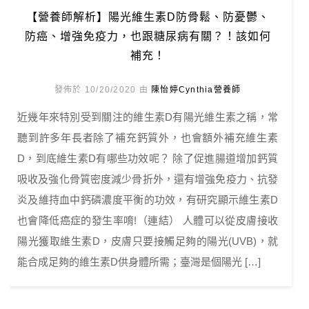
【營養師解析】陽光維生素D防骨鬆、防憂鬱、
防癌、增強免疫力，也跟糖尿病有關？！該如何
補充！
發佈於 10/20/2020 由
陳怡婷Cynthia營養師
近幾年來特別受到關注的維生素D有陽光維生素之稱，常
聽到許多年長者除了補充鈣質外，也會額外補充維生素
D，到底維生素D有哪些功效呢？ 除了促進腸道增加鈣質
吸收及強化骨質密度減少骨折外，還有增強免疫力、抗發
炎及維持血中鈣磷濃度平衡的功效，有研究顯示維生素D
也會降低癌症的發生率唷!（連結） 人體可以從皮膚接收
陽光獲取維生素D，皮膚只要接觸足夠的陽光(UVB)，就
能合成足夠的維生素D供身體所需；臺灣是個陽光 […]