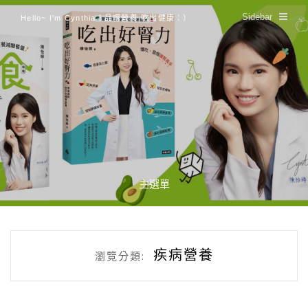
Sidebar
Hello~ I'm Cynthia！品嚐營養 吃出健康：）
主選單
疾病營養
瀏覽分類: